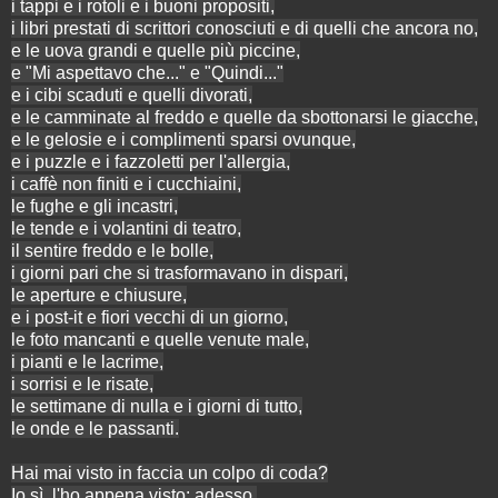
i tappi e i rotoli e i buoni propositi,
i libri prestati di scrittori conosciuti e di quelli che ancora no,
e le uova grandi e quelle più piccine,
e "Mi aspettavo che..." e "Quindi..."
e i cibi scaduti e quelli divorati,
e le camminate al freddo e quelle da sbottonarsi le giacche,
e le gelosie e i complimenti sparsi ovunque,
e i puzzle e i fazzoletti per l'allergia,
i caffè non finiti e i cucchiaini,
le fughe e gli incastri,
le tende e i volantini di teatro,
il sentire freddo e le bolle,
i giorni pari che si trasformavano in dispari,
le aperture e chiusure,
e i post-it e fiori vecchi di un giorno,
le foto mancanti e quelle venute male,
i pianti e le lacrime,
i sorrisi e le risate,
le settimane di nulla e i giorni di tutto,
le onde e le passanti.
Hai mai visto in faccia un colpo di coda?
Io sì, l'ho appena visto; adesso.